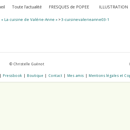
eil
Toute l’actualité
FRESQUES de POPEE
ILLUSTRATION
 « La cuisine de Valérie-Anne »
>
3-cuisinevalerieanne03-1
© Christelle Guénot
Pressbook
Boutique
Contact
Mes amis
Mentions légales et Co