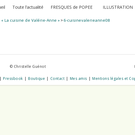
eil
Toute l’actualité
FRESQUES de POPEE
ILLUSTRATION
 « La cuisine de Valérie-Anne »
>
6-cuisinevalerieanne08
© Christelle Guénot
Pressbook
Boutique
Contact
Mes amis
Mentions légales et Co